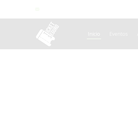
contacto@ticketseguromx.com
Inicio
Eventos