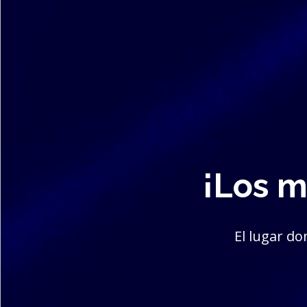
¡Los m
El lugar d