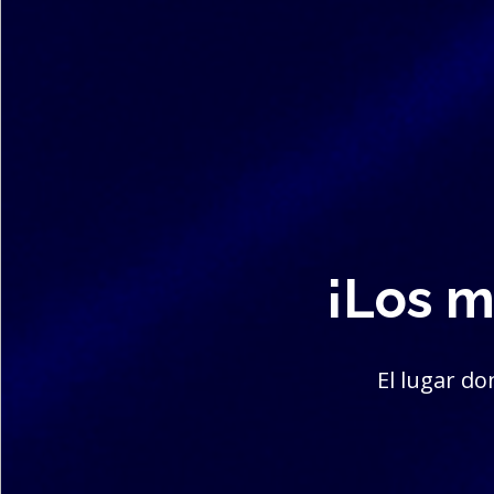
¡Los m
El lugar d