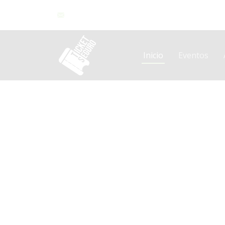
contacto@ticketseguromx.com
Inicio
Eventos