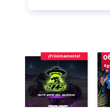
0
¡Próximamente!
Ag